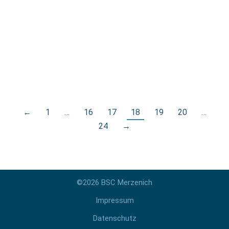
BSC Merzenich Spielbetrieb 2022
Allgemein
Von
Ed
8. August 2022
Spielplan Kreismeisterschaften 2022
←
1
…
16
17
18
19
20
…
24
→
©2026 BSC Merzenich
Impressum
Datenschutz